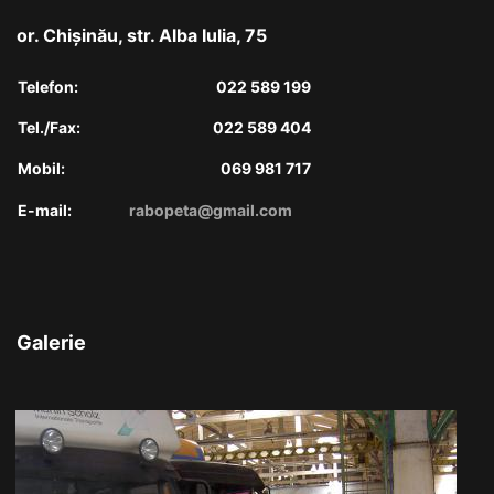
or. Chişinău, str. Alba Iulia, 75
Telefon:
022 589 199
Tel./Fax:
022 589 404
Mobil:
069 981 717
E-mail:
rabopeta@gmail.com
Galerie