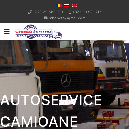
+373 22 589 199
+373 69 981 717
rabopeta@gmail.com
AUTOSERVICE
CAMIOANE